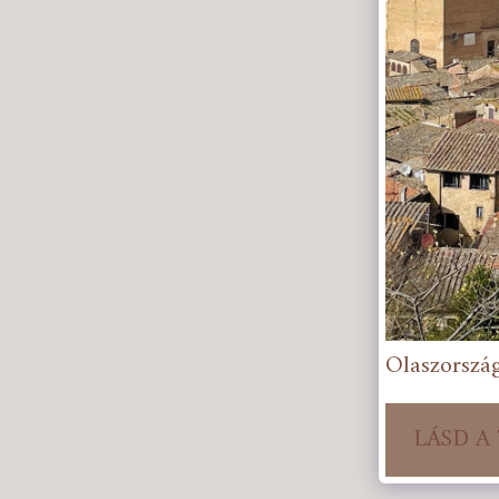
Olaszorszá
LÁSD A