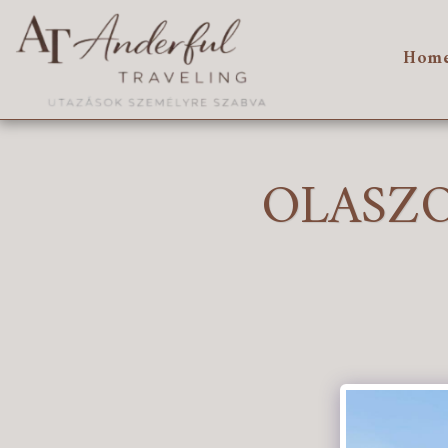
Hom
OLASZO