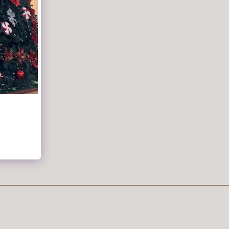
E
RÓLAM
SZOLGÁLTATÁSOK
TÖBB