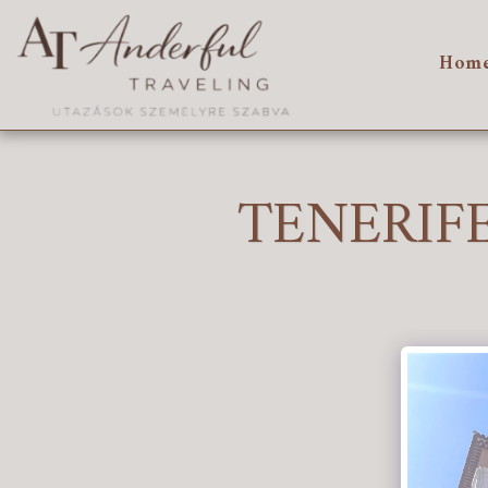
Hom
TENERIF