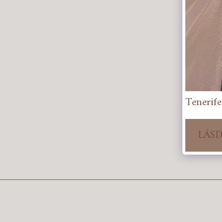
Tenerife
LÁSD
AnderfulTraveling